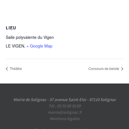
LIEU
Salle polyvalente du Vigen
LE VIGEN
,
+ Google Map
Théâtre
Concours de belote
Mairie de Solignac - 57 avenue Saint-Eloi - 87110 Solignac
Tél.: 05 55 00 50 09
mairie@solignac.fr
Mentions légales