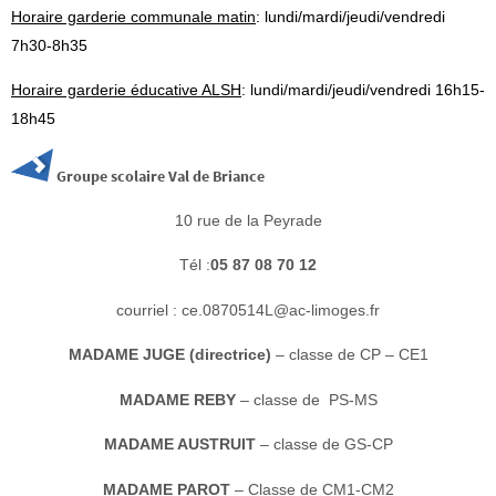
Horaire garderie communale matin
: lundi/mardi/jeudi/vendredi
7h30-8h35
Horaire garderie éducative ALSH
: lundi/mardi/jeudi/vendredi 16h15-
18h45
Groupe scolaire Val de Briance
10 rue de la Peyrade
Tél :
05 87 08 70 12
courriel : ce.0870514L@ac-limoges.fr
MADAME JUGE (directrice)
– classe de CP – CE1
MADAME REBY
– classe de PS-MS
MADAME AUSTRUIT
– classe de GS-CP
MADAME PAROT
– Classe de CM1-CM2