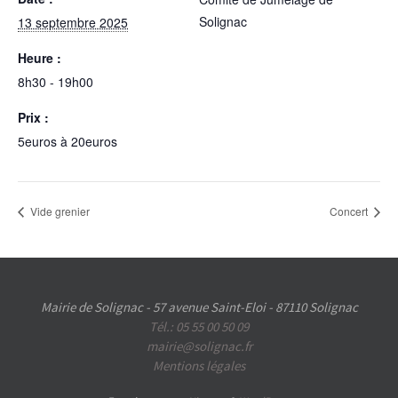
Solignac
13 septembre 2025
Heure :
8h30 - 19h00
Prix :
5euros à 20euros
Vide grenier
Concert
Mairie de Solignac - 57 avenue Saint-Eloi - 87110 Solignac
Tél.: 05 55 00 50 09
mairie@solignac.fr
Mentions légales