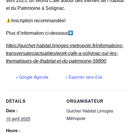
avril 2025, un World Café autour des thèmes de l’habitat
et du Patrimoine à Solignac.
Inscription recommandée!
Plus d’information ci-dessous
https://guichet-habitat.limoges-metropole.fr/informations-
transversales/actualites/work-cafe-a-solignac-sur-les-
thematiques-de-lhabitat-et-du-patrimoine-59890
+ Google Agenda
+ Exporter vers iCal
DÉTAILS
ORGANISATEUR
Date :
Guicher Habitat Limoges
Métropole
10 avril 2025
Heure :