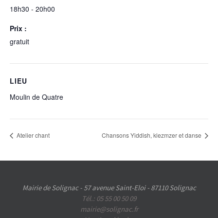
18h30 - 20h00
Prix :
gratuit
LIEU
Moulin de Quatre
Atelier chant
Chansons Yiddish, klezmzer et danse
Mairie de Solignac - 57 avenue Saint-Eloi - 87110 Solignac
Tél.: 05 55 00 50 09
mairie@solignac.fr